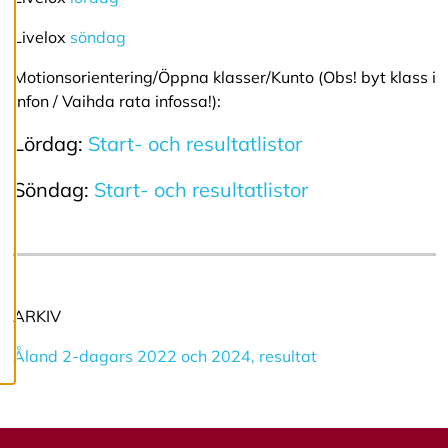
g
e
r
Livelox
söndag
a
c
Motionsorientering/Öppna klasser/Kunto (Obs! byt klass i
o
infon / Vaihda rata infossa!):
o
k
Lördag:
Start- och resultatlistor
i
e
s
Söndag:
Start- och resultatlistor
A
v
v
i
s
ARKIV
a
a
Åland 2-dagars 2022 och 2024, resultat
l
l
a