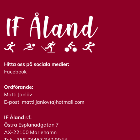
A
c
c
e
p
t
e
r
a
a
l
Hitta oss på sociala medier:
l
Facebook
a
c
o
Ordförande:
o
Matti Janlöv
k
i
E-post: matti.janlov(a)hotmail.com
e
s
IF Åland r.f.
Östra Esplanadgatan 7
AX-22100 Mariehamn
Tel: +358 (0)457 347 9944