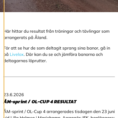
v
v
i
s
a
a
Här hittar du resultat från träningar och tävlingar som
l
l
arrangerats på Åland.
a
För att se hur de som deltagit sprang sina banor, gå in
på
Livelox
. Där kan du se och jämföra banorna och
A
deltagarnas löprutter.
c
c
e
p
t
e
r
23.6.2026
a
a
ÅM-sprint / OL-CUP 4 RESULTAT
l
l
ÅM-sprint / OL-Cup 4 arrangerades tisdagen den 23 juni
a
vid Lilla Holmen i Mariehamn. Arrangör: IFK, banläggare: