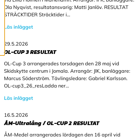
c
Ola Nyqvist, resultatansvarig: Matti Janlöv. RESULTAT
o
o
STRÄCKTIDER Sträcktider i…
k
i
Läs inlägget
e
s
29.5.2026
OL-CUP 3 RESULTAT
OL-Cup 3 arrangerades torsdagen den 28 maj vid
Skidskytte centrum i Jomala. Arrangör: JIK, banläggare:
Marcus Söderström. Tävlingsledare: Gabriel Karlsson.
OL-cup3_26_resLadda ner…
Läs inlägget
16.5.2026
ÅM-Ultralång / OL-CUP 2 RESULTAT
ÅM-Medel arrangerades lördagen den 16 april vid