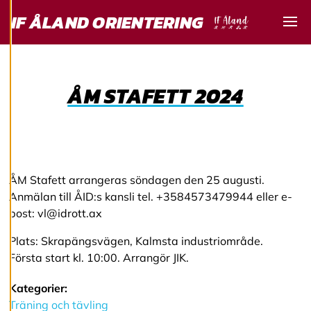
för att ge dig en
IF ÅLAND ORIENTERING
bättre
användarupplevelse
Visa
och personlig
service. Genom att
samtycka till
ÅM STAFETT 2024
användningen av
cookies kan vi
utveckla en ännu
bättre tjänst och
tillhandahålla
ÅM Stafett arrangeras söndagen den 25 augusti.
innehåll som är
Anmälan till ÅID:s kansli tel. +3584573479944 eller e-
intressant för dig.
post: vl@idrott.ax
Du har kontroll över
dina
Plats: Skrapängsvägen, Kalmsta industriområde.
cookiepreferenser
Första start kl. 10:00. Arrangör JIK.
och kan ändra dem
när som helst. Läs
Kategorier:
mer om våra
Träning och tävling