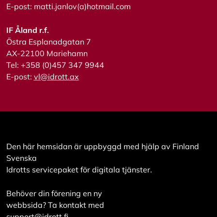
s
E-post: matti.janlov(a)hotmail.com
a
a
l
IF Åland r.f.
l
Östra Esplanadgatan 7
a
AX-22100 Mariehamn
Tel: +358 (0)457 347 9944
A
E-post:
vl@idrott.ax
c
c
e
p
t
e
r
a
Den här hemsidan är uppbyggd med hjälp av Finland
a
Svenska
l
Idrotts servicepaket för digitala tjänster.
l
a
c
Behöver din förening en ny
o
webbsida? Ta kontakt med
o
k
support@idrott.fi