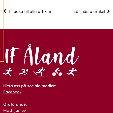
cookies.
Tillbaka till alla artiklar
Läs nästa artikel
R
e
d
i
g
e
r
a
c
o
o
k
i
e
s
Hitta oss på sociala medier:
Facebook
A
v
Ordförande:
v
i
Matti Janlöv