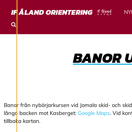
T
Ä
IF ÅLAND ORIENTERING
NY
L
Sök
L
BANOR 
N
I
N
G
Banor från nybörjarkursen vid Jomala skid- och skidsk
A
långa backen mot Kasberget:
Google Maps
. Vid kon
tillbaka kartan.
R