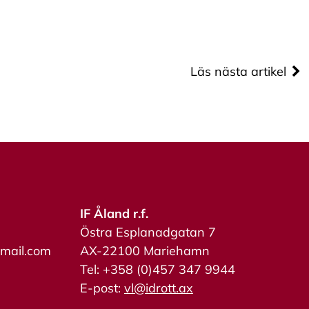
Läs nästa artikel
IF Åland r.f.
Östra Esplanadgatan 7
tmail.com
AX-22100 Mariehamn
Tel: +358 (0)457 347 9944
E-post:
vl@idrott.ax