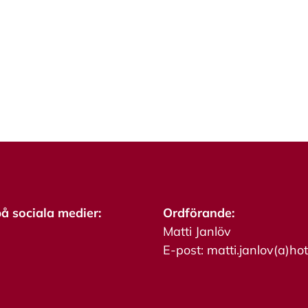
på sociala medier:
Ordförande:
Matti Janlöv
E-post: matti.janlov(a)ho