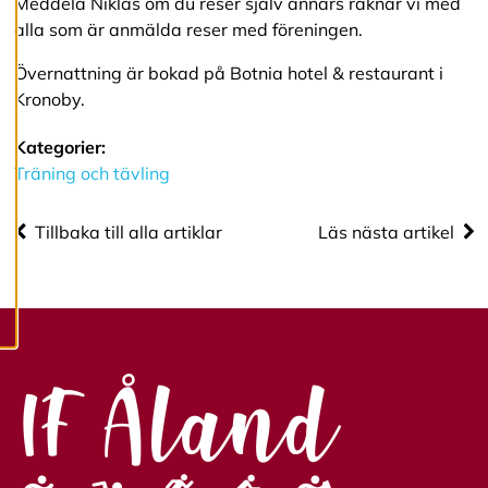
Meddela Niklas om du reser själv annars räknar vi med
e
alla som är anmälda reser med föreningen.
d
i
g
Övernattning är bokad på Botnia hotel & restaurant i
e
Kronoby.
r
a
Kategorier:
c
o
Träning och tävling
o
k
i
Tillbaka till alla artiklar
Läs nästa artikel
e
s
A
v
v
i
s
a
a
l