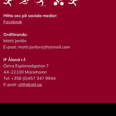
l
a
Hitta oss på sociala medier:
A
Facebook
c
c
Ordförande:
e
p
Matti Janlöv
t
E-post: matti.janlov(a)hotmail.com
e
r
a
IF Åland r.f.
a
Östra Esplanadgatan 7
l
AX-22100 Mariehamn
l
a
Tel: +358 (0)457 347 9944
c
E-post:
vl@idrott.ax
o
o
k
i
e
s