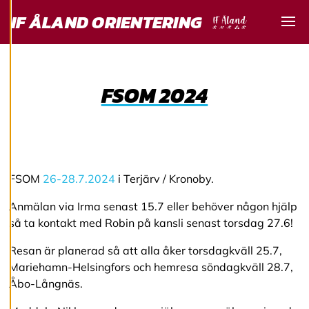
IF ÅLAND ORIENTERING
service. Genom att
samtycka till
Visa
användningen av
cookies kan vi
utveckla en ännu
FSOM 2024
bättre tjänst och
tillhandahålla
innehåll som är
intressant för dig.
Du har kontroll över
FSOM
26-28.7.2024
i Terjärv / Kronoby.
dina
cookiepreferenser
Anmälan via Irma senast 15.7 eller behöver någon hjälp
och kan ändra dem
så ta kontakt med Robin på kansli senast torsdag 27.6!
när som helst. Läs
mer om våra
Resan är planerad så att alla åker torsdagkväll 25.7,
cookies.
Mariehamn-Helsingfors och hemresa söndagkväll 28.7,
Åbo-Långnäs.
R