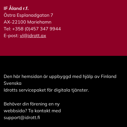
i
s
IF Åland r.f.
a
Östra Esplanadgatan 7
a
l
AX-22100 Mariehamn
l
Tel: +358 (0)457 347 9944
a
E-post:
vl@idrott.ax
A
c
c
e
p
t
Den här hemsidan är uppbyggd med hjälp av Finland
e
Svenska
r
a
Idrotts servicepaket för digitala tjänster.
a
l
Behöver din förening en ny
l
a
webbsida? Ta kontakt med
c
support@idrott.fi
o
o