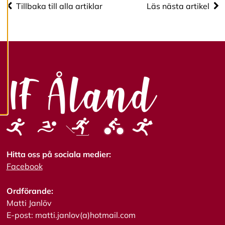
mer om våra
Tillbaka till alla artiklar
Läs nästa artikel
cookies.
R
e
d
i
g
e
r
a
c
o
o
k
i
Hitta oss på sociala medier:
e
Facebook
s
Ordförande:
A
Matti Janlöv
v
E-post: matti.janlov(a)hotmail.com
v