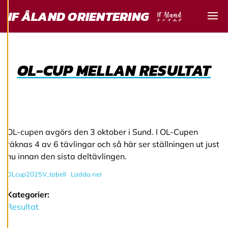
för att ge dig en
IF ÅLAND ORIENTERING
bättre
Visa
användarupplevelse
och personlig
service. Genom att
OL-CUP MELLAN RESULTAT
samtycka till
användningen av
cookies kan vi
utveckla en ännu
bättre tjänst och
tillhandahålla
OL-cupen avgörs den 3 oktober i Sund. I OL-Cupen
innehåll som är
räknas 4 av 6 tävlingar och så här ser ställningen ut just
intressant för dig.
nu innan den sista deltävlingen.
Du har kontroll över
OLcup2025V_tabell
Ladda ner
dina
cookiepreferenser
Kategorier:
och kan ändra dem
Resultat
när som helst. Läs