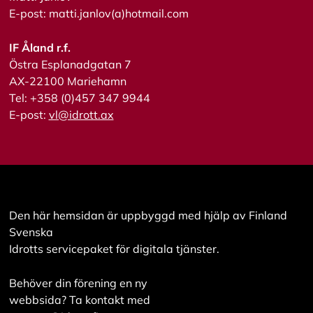
s
E-post: matti.janlov(a)hotmail.com
a
a
l
IF Åland r.f.
l
Östra Esplanadgatan 7
a
AX-22100 Mariehamn
Tel: +358 (0)457 347 9944
A
E-post:
vl@idrott.ax
c
c
e
p
t
e
r
a
Den här hemsidan är uppbyggd med hjälp av Finland
a
Svenska
l
l
Idrotts servicepaket för digitala tjänster.
a
c
Behöver din förening en ny
o
o
webbsida? Ta kontakt med
k