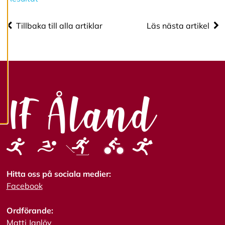
cookies.
Tillbaka till alla artiklar
Läs nästa artikel
R
e
d
i
g
e
r
a
c
o
o
k
i
e
s
Hitta oss på sociala medier:
Facebook
A
v
v
Ordförande:
i
Matti Janlöv