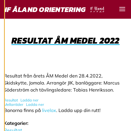
för att ge dig en
IF ÅLAND ORIENTERING
bättre
användarupplevelse
Visa
och personlig
service. Genom att
samtycka till
RESULTAT ÅM MEDEL 2022
användningen av
cookies kan vi
utveckla en ännu
bättre tjänst och
tillhandahålla
Resultat från årets ÅM Medel den 28.4.2022,
innehåll som är
Skidskytte, Jomala. Arrangör JIK, banläggare: Marcus
intressant för dig.
Söderström och tävlingsledare: Tobias Henriksson.
Du har kontroll över
dina
Resultat
Ladda ner
Mellantider
Ladda ner
cookiepreferenser
Banorna finns på
livelox
. Ladda upp din rutt!
och kan ändra dem
när som helst. Läs
Kategorier:
mer om våra
Resultat