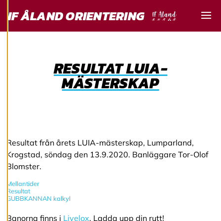
användarupplevelse
IF ÅLAND ORIENTERING
och personlig
Visa
service. Genom att
samtycka till
användningen av
RESULTAT LUIA-
cookies kan vi
MÄSTERSKAP
utveckla en ännu
bättre tjänst och
tillhandahålla
innehåll som är
intressant för dig.
Du har kontroll över
Resultat från årets LUIA-mästerskap, Lumparland,
dina
Krogstad, söndag den 13.9.2020. Banläggare Tor-Olof
cookiepreferenser
Blomster.
och kan ändra dem
Mellantider
när som helst. Läs
Resultat
mer om våra
GUBBKANNAN kalkyl
cookies.
Banorna finns i
Livelox
. Ladda upp din rutt!