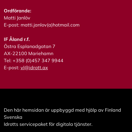
a
l
Ordförande:
l
Matti Janlöv
a
E-post: matti.janlov(a)hotmail.com
A
IF Åland r.f.
c
Östra Esplanadgatan 7
c
e
AX-22100 Mariehamn
p
Tel: +358 (0)457 347 9944
t
E-post:
vl@idrott.ax
e
r
a
a
l
l
a
c
Den här hemsidan är uppbyggd med hjälp av Finland
o
o
Svenska
k
Idrotts servicepaket för digitala tjänster.
i