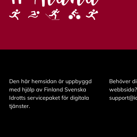
och kan ändra dem
när som helst. Läs
mer om våra
cookies.
R
e
d
i
g
e
Den här hemsidan är uppbyggd
Behöver di
r
a
med hjälp av Finland Svenska
webbsida?
c
Idrotts servicepaket för digitala
support@idr
o
o
tjänster.
k
i
e
s