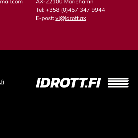
tmail.com
AX-22100 Mariehamn
Tel: +358 (0)457 347 9944
E-post:
vl@idrott.ax
fi