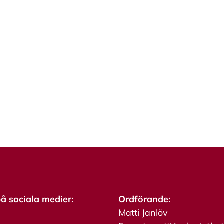
på sociala medier:
Ordförande:
Matti Janlöv