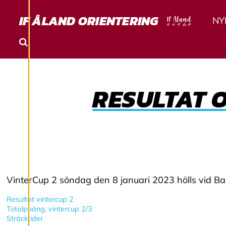
Ä
IF ÅLAND ORIENTERING
L
NY
L
Sök
N
RESULTAT 
I
N
G
A
VinterCup 2 söndag den 8 januari 2023 hölls vid Ba
R
Resultat vintercup 2
Totalpoäng, vintercup 2/3
Sträcktider