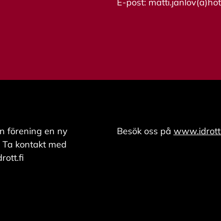
E-post: matti.janlov(a)ho
n förening en ny
Besök oss på
www.idrott.
 Ta kontakt med
ott.fi