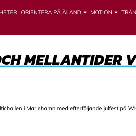
HETER
ORIENTERA PÅ ÅLAND
MOTION
TRÄN
OCH MELLANTIDER V
ltichallen i Mariehamn med efterföljande julfest på W