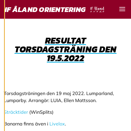
IF ÅLAND ORIENTERING
och personlig
service. Genom att
Visa
samtycka till
användningen av
cookies kan vi
RESULTAT
utveckla en ännu
TORSDAGSTRÄNING DEN
bättre tjänst och
19.5.2022
tillhandahålla
innehåll som är
intressant för dig.
Du har kontroll över
dina
cookiepreferenser
Torsdagsträningen den 19 maj 2022. Lumparland,
och kan ändra dem
Lumparby. Arrangör: LUIA, Ellen Mattsson.
när som helst. Läs
Sträcktider
(WinSplits)
mer om våra
cookies.
Banorna finns även i
Livelox
.