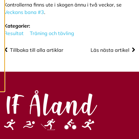
Kontrollerna finns ute i skogen ännu i två veckor, se
R
e
Veckans bana #3
.
d
i
Kategorier:
g
e
Resultat
Träning och tävling
r
a
c
Tillbaka till alla artiklar
Läs nästa artikel
o
o
k
i
e
s
A
v
v
i
s
a
a