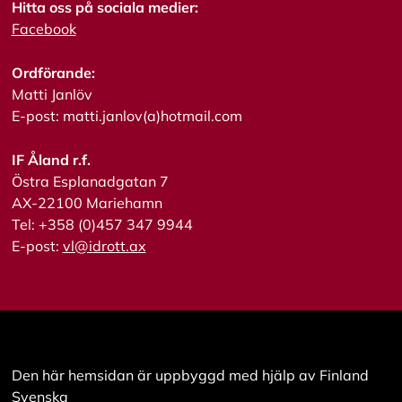
l
Hitta oss på sociala medier:
l
Facebook
a
Ordförande:
A
Matti Janlöv
c
E-post: matti.janlov(a)hotmail.com
c
e
p
IF Åland r.f.
t
Östra Esplanadgatan 7
e
AX-22100 Mariehamn
r
a
Tel: +358 (0)457 347 9944
a
E-post:
vl@idrott.ax
l
l
a
c
o
o
k
i
Den här hemsidan är uppbyggd med hjälp av Finland
e
Svenska
s