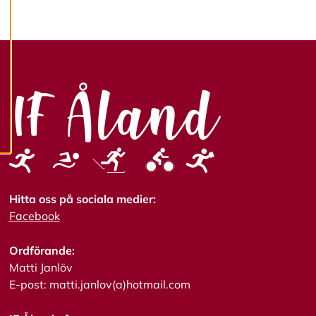
mer om våra
cookies.
R
e
d
i
g
e
r
a
c
o
o
Hitta oss på sociala medier:
k
Facebook
i
e
s
Ordförande:
Matti Janlöv
E-post: matti.janlov(a)hotmail.com
A
v
v