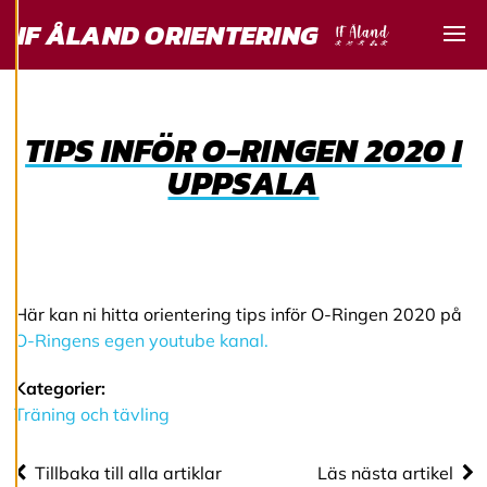
Vi använder cookies
IF ÅLAND ORIENTERING
för att ge dig en
Visa
bättre
användarupplevelse
och personlig
service. Genom att
TIPS INFÖR O-RINGEN 2020 I
samtycka till
UPPSALA
användningen av
cookies kan vi
utveckla en ännu
bättre tjänst och
tillhandahålla
Här kan ni hitta orientering tips inför O-Ringen 2020 på
innehåll som är
O-Ringens egen youtube kanal.
intressant för dig.
Du har kontroll över
Kategorier:
dina
Träning och tävling
cookiepreferenser
och kan ändra dem
Tillbaka till alla artiklar
Läs nästa artikel
när som helst. Läs