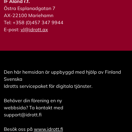
IF Åland r.f.
i
Östra Esplanadgatan 7
s
a
AX-22100 Mariehamn
a
Tel: +358 (0)457 347 9944
l
E-post:
vl@idrott.ax
l
a
A
c
c
e
Den här hemsidan är uppbyggd med hjälp av Finland
p
Svenska
t
e
Idrotts servicepaket för digitala tjänster.
r
a
Behöver din förening en ny
a
l
webbsida? Ta kontakt med
l
support@idrott.fi
a
c
o
Besök oss på
www.idrott.fi