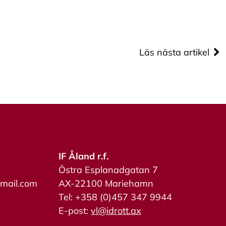
Läs nästa artikel
IF Åland r.f.
Östra Esplanadgatan 7
tmail.com
AX-22100 Mariehamn
Tel: +358 (0)457 347 9944
E-post:
vl@idrott.ax