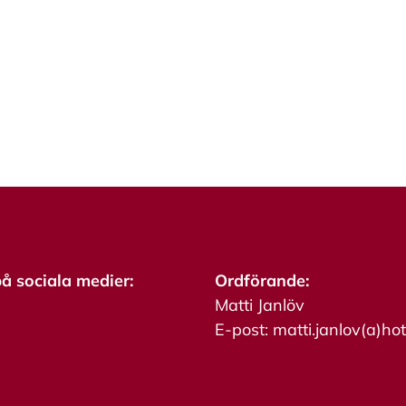
på sociala medier:
Ordförande:
Matti Janlöv
E-post: matti.janlov(a)ho