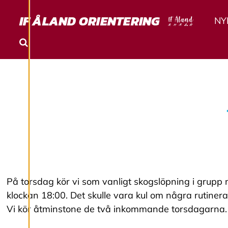
T
Ä
IF ÅLAND ORIENTERING
NY
L
Sök
L
N
I
N
G
På torsdag kör vi som vanligt skogslöpning i grupp
A
klockan 18:00. Det skulle vara kul om några rutine
Vi kör åtminstone de två inkommande torsdagarna.
R