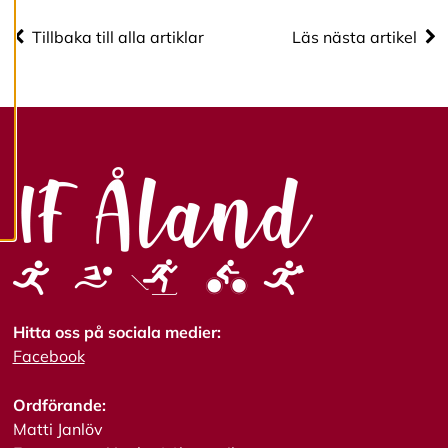
cookies.
Tillbaka till alla artiklar
Läs nästa artikel
R
e
d
i
g
e
r
a
c
o
o
k
i
e
s
Hitta oss på sociala medier:
Facebook
A
v
Ordförande:
v
Matti Janlöv
i