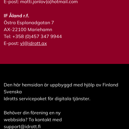
E-post: matti.janlov(a)hotmail.com
s
a
a
IF Åland r.f.
l
Östra Esplanadgatan 7
l
a
AX-22100 Mariehamn
Tel: +358 (0)457 347 9944
E-post:
vl@idrott.ax
A
c
c
e
p
t
e
r
Den här hemsidan är uppbyggd med hjälp av Finland
a
Svenska
a
l
Idrotts servicepaket för digitala tjänster.
l
a
Behöver din förening en ny
c
o
webbsida? Ta kontakt med
o
support@idrott.fi