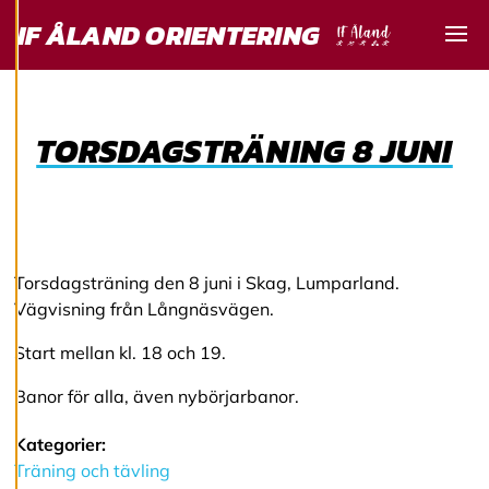
för att ge dig en
IF ÅLAND ORIENTERING
bättre
Visa
användarupplevelse
och personlig
service. Genom att
TORSDAGSTRÄNING 8 JUNI
samtycka till
användningen av
cookies kan vi
utveckla en ännu
bättre tjänst och
tillhandahålla
Torsdagsträning den 8 juni i Skag, Lumparland.
innehåll som är
Vägvisning från Långnäsvägen.
intressant för dig.
Du har kontroll över
Start mellan kl. 18 och 19.
dina
Banor för alla, även nybörjarbanor.
cookiepreferenser
och kan ändra dem
Kategorier:
när som helst. Läs
Träning och tävling
mer om våra