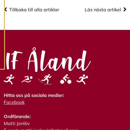
cookies.
Tillbaka till alla artiklar
Läs nästa artikel
R
e
d
i
g
e
r
a
c
o
o
k
i
e
s
Hitta oss på sociala medier:
Facebook
A
Ordförande:
v
v
Matti Janlöv
i