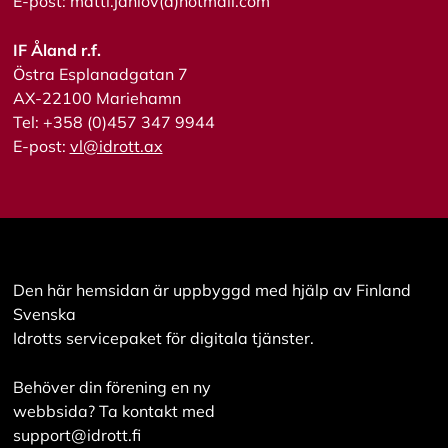
E-post: matti.janlov(a)hotmail.com
s
a
a
IF Åland r.f.
l
Östra Esplanadgatan 7
l
AX-22100 Mariehamn
a
Tel: +358 (0)457 347 9944
E-post:
vl@idrott.ax
A
c
c
e
p
t
e
r
Den här hemsidan är uppbyggd med hjälp av Finland
a
Svenska
a
Idrotts servicepaket för digitala tjänster.
l
l
a
Behöver din förening en ny
c
webbsida? Ta kontakt med
o
o
support@idrott.fi