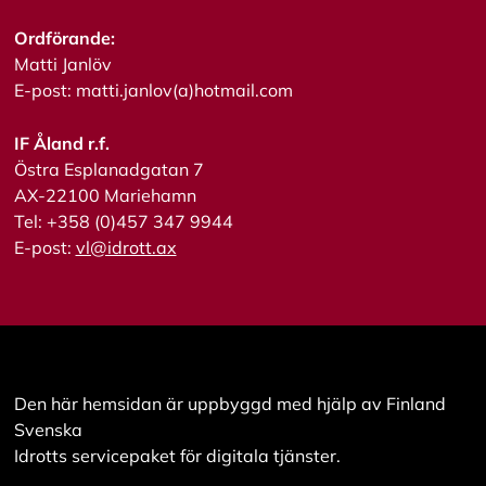
a
l
Ordförande:
l
Matti Janlöv
a
E-post: matti.janlov(a)hotmail.com
A
IF Åland r.f.
c
Östra Esplanadgatan 7
c
e
AX-22100 Mariehamn
p
Tel: +358 (0)457 347 9944
t
E-post:
vl@idrott.ax
e
r
a
a
l
l
a
c
Den här hemsidan är uppbyggd med hjälp av Finland
o
o
Svenska
k
Idrotts servicepaket för digitala tjänster.
i