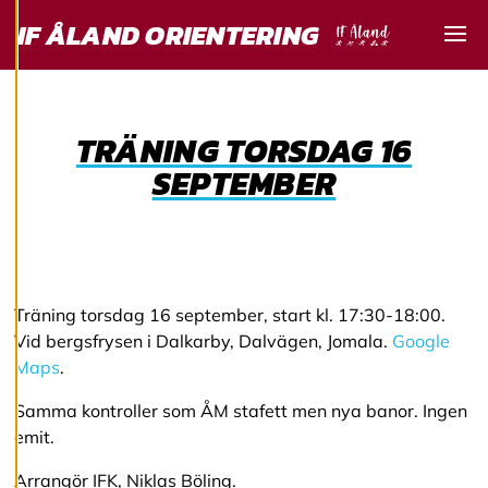
användarupplevelse
IF ÅLAND ORIENTERING
och personlig
Visa
service. Genom att
samtycka till
användningen av
TRÄNING TORSDAG 16
cookies kan vi
SEPTEMBER
utveckla en ännu
bättre tjänst och
tillhandahålla
innehåll som är
intressant för dig.
Du har kontroll över
Träning torsdag 16 september, start kl. 17:30-18:00.
dina
Vid bergsfrysen i Dalkarby, Dalvägen, Jomala.
Google
cookiepreferenser
Maps
.
och kan ändra dem
Samma kontroller som ÅM stafett men nya banor. Ingen
när som helst. Läs
emit.
mer om våra
cookies.
Arrangör IFK, Niklas Böling.