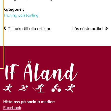
R
Kategorier:
e
Träning och tävling
d
i
g
Tillbaka till alla artiklar
Läs nästa artikel
e
r
a
c
o
o
k
i
e
s
A
v
v
i
Hitta oss på sociala medier:
s
Facebook
a