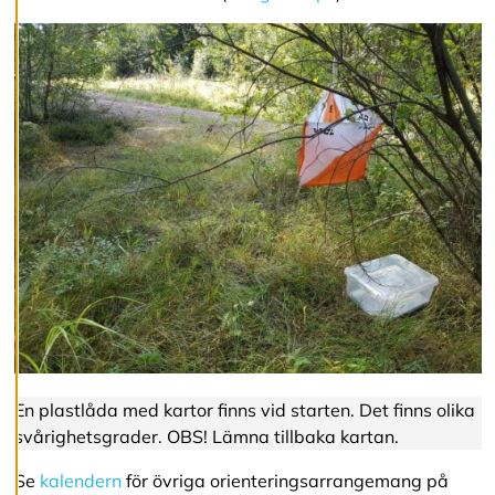
s
A
v
v
i
s
a
a
l
l
a
A
c
c
e
p
En plastlåda med kartor finns vid starten. Det finns olika
t
e
svårighetsgrader. OBS! Lämna tillbaka kartan.
r
a
Se
kalendern
för övriga orienteringsarrangemang på