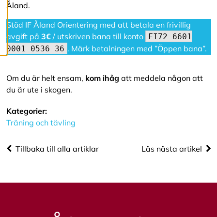
a
Åland.
l
l
Stöd IF Åland Orientering med att betala en frivillig
a
c
avgift på
3€
/ utskriven bana till konto
FI72 6601
o
. Märk betalningen med ”Öppen bana”.
0001 0536 36
o
k
i
e
Om du är helt ensam,
kom ihåg
att meddela någon att
s
du är ute i skogen.
Kategorier:
Träning och tävling
Tillbaka till alla artiklar
Läs nästa artikel