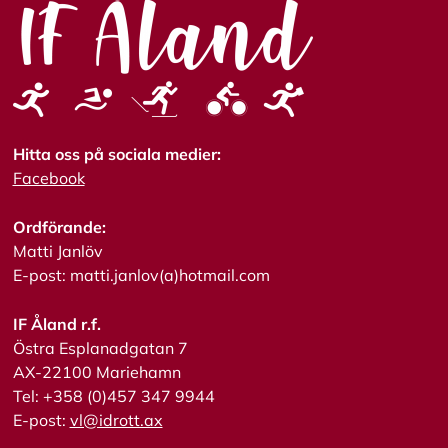
Hitta oss på sociala medier:
Facebook
Ordförande:
Matti Janlöv
E-post: matti.janlov(a)hotmail.com
IF Åland r.f.
Östra Esplanadgatan 7
AX-22100 Mariehamn
Tel: +358 (0)457 347 9944
E-post:
vl@idrott.ax