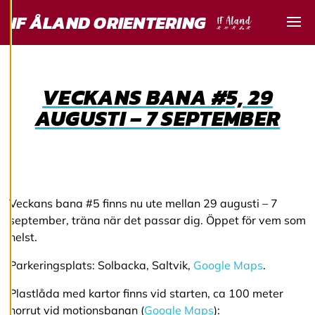
dina
IF ÅLAND ORIENTERING
cookiepreferenser
Visa
och kan ändra dem
när som helst. Läs
mer om våra
VECKANS BANA #5, 29
cookies.
AUGUSTI – 7 SEPTEMBER
R
e
d
i
g
e
Veckans bana #5 finns nu ute mellan 29 augusti – 7
r
september, träna när det passar dig. Öppet för vem som
a
helst.
c
o
o
Parkeringsplats: Solbacka, Saltvik,
Google Maps
.
k
i
Plastlåda med kartor finns vid starten, ca 100 meter
e
norrut vid motionsbanan (
Google Maps
):