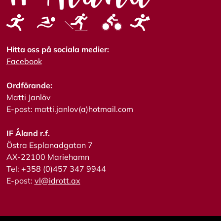
a
A
c
c
Hitta oss på sociala medier:
e
Facebook
p
t
e
Ordförande:
r
Matti Janlöv
a
E-post: matti.janlov(a)hotmail.com
a
l
l
IF Åland r.f.
a
Östra Esplanadgatan 7
c
o
AX-22100 Mariehamn
o
Tel: +358 (0)457 347 9944
k
E-post:
vl@idrott.ax
i
e
s