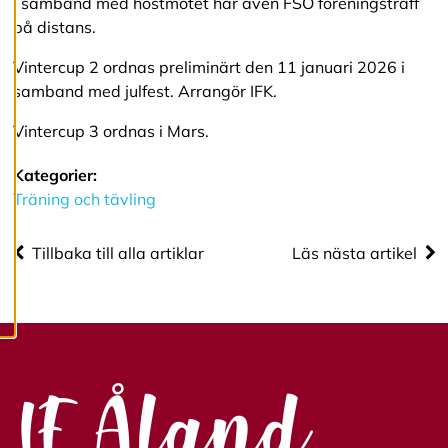
I samband med höstmötet har även FSO föreningsträff
d
på distans.
i
g
e
Vintercup 2 ordnas preliminärt den 11 januari 2026 i
r
samband med julfest. Arrangör IFK.
a
c
Vintercup 3 ordnas i Mars.
o
o
k
Kategorier:
i
Träning och tävling
e
s
Tillbaka till alla artiklar
Läs nästa artikel
A
v
v
i
s
a
a
l
l