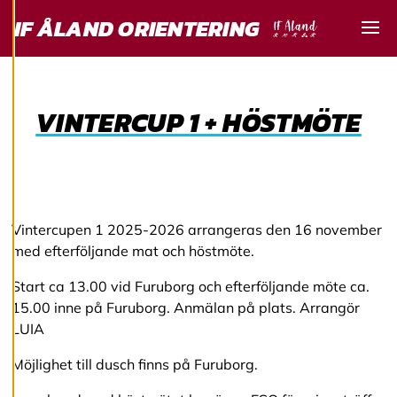
service. Genom att
IF ÅLAND ORIENTERING
samtycka till
Visa
användningen av
cookies kan vi
utveckla en ännu
bättre tjänst och
VINTERCUP 1 + HÖSTMÖTE
tillhandahålla
innehåll som är
intressant för dig.
Du har kontroll över
dina
Vintercupen 1 2025-2026 arrangeras den 16 november
cookiepreferenser
med efterföljande mat och höstmöte.
och kan ändra dem
när som helst. Läs
Start ca 13.00 vid Furuborg och efterföljande möte ca.
mer om våra
15.00 inne på Furuborg. Anmälan på plats. Arrangör
cookies.
LUIA
Möjlighet till dusch finns på Furuborg.
R
e