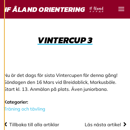
Vi använder cookies
IF ÅLAND ORIENTERING
för att ge dig en
Visa
bättre
användarupplevelse
och personlig
VINTERCUP 3
service. Genom att
samtycka till
användningen av
cookies kan vi
utveckla en ännu
bättre tjänst och
Nu är det dags för sista Vintercupen för denna gång!
tillhandahålla
Söndagen den 16 Mars vid Breidablick, Markusböle.
innehåll som är
Start kl. 13. Anmälan på plats. Även juniorbana.
intressant för dig.
Du har kontroll över
Kategorier:
dina
Träning och tävling
cookiepreferenser
och kan ändra dem
Tillbaka till alla artiklar
Läs nästa artikel
när som helst. Läs