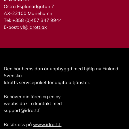
i
Östra Esplanadgatan 7
s
AX-22100 Mariehamn
a
a
Tel: +358 (0)457 347 9944
l
E-post:
vl@idrott.ax
l
a
A
c
c
Den här hemsidan är uppbyggd med hjälp av Finland
e
p
Svenska
t
Idrotts servicepaket för digitala tjänster.
e
r
a
Behöver din förening en ny
a
webbsida? Ta kontakt med
l
l
support@idrott.fi
a
c
Besök oss på
www.idrott.fi
o