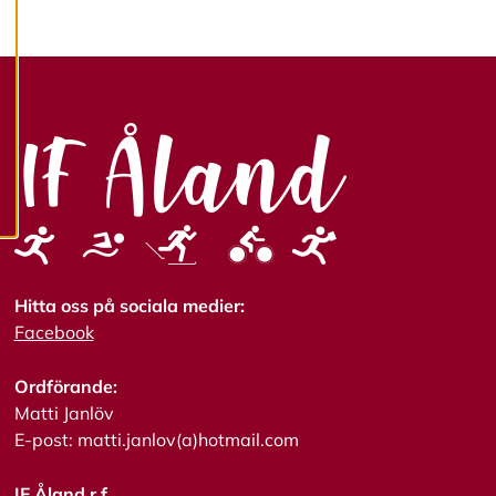
mer om våra
cookies.
R
e
d
i
g
e
r
a
c
o
Hitta oss på sociala medier:
o
k
Facebook
i
e
s
Ordförande:
Matti Janlöv
E-post: matti.janlov(a)hotmail.com
A
v
v
IF Åland r.f.