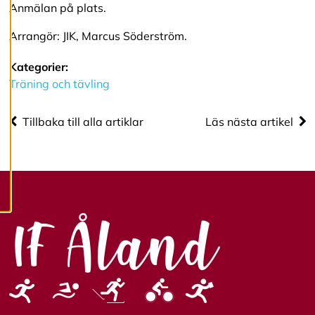
R
Anmälan på plats.
e
d
Arrangör: JIK, Marcus Söderström.
i
g
Kategorier:
e
r
Träning och tävling
a
c
o
Tillbaka till alla artiklar
Läs nästa artikel
o
k
i
e
s
A
v
v
i
s
a
a