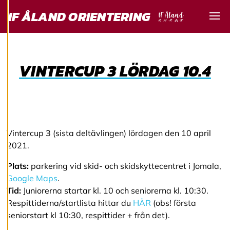
och personlig
IF ÅLAND ORIENTERING
service. Genom att
Visa
samtycka till
användningen av
cookies kan vi
VINTERCUP 3 LÖRDAG 10.4
utveckla en ännu
bättre tjänst och
tillhandahålla
innehåll som är
intressant för dig.
Du har kontroll över
Vintercup 3 (sista deltävlingen) lördagen den 10 april
dina
2021.
cookiepreferenser
Plats:
parkering vid skid- och skidskyttecentret i Jomala,
och kan ändra dem
Google Maps
.
när som helst. Läs
Tid:
Juniorerna startar kl. 10 och seniorerna kl. 10:30.
mer om våra
Respittiderna/startlista hittar du
HÄR
(obs! första
cookies.
seniorstart kl 10:30, respittider + från det).