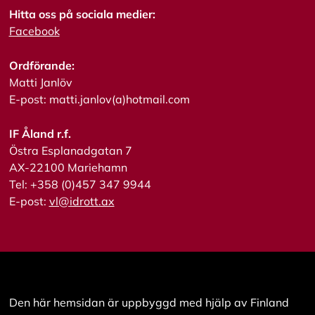
l
l
Hitta oss på sociala medier:
a
Facebook
Ordförande:
A
c
Matti Janlöv
c
E-post: matti.janlov(a)hotmail.com
e
p
t
IF Åland r.f.
e
Östra Esplanadgatan 7
r
AX-22100 Mariehamn
a
a
Tel: +358 (0)457 347 9944
l
E-post:
vl@idrott.ax
l
a
c
o
o
k
i
e
Den här hemsidan är uppbyggd med hjälp av Finland
s