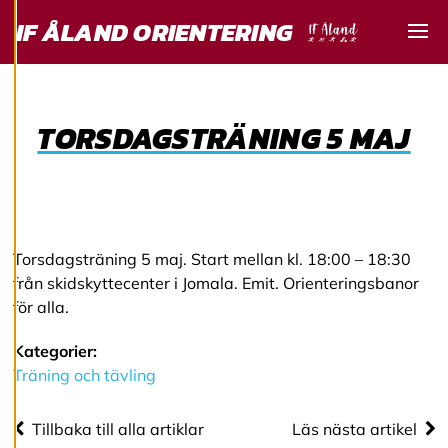
Vi använder cookies
IF ÅLAND ORIENTERING
för att ge dig en
Visa
bättre
användarupplevelse
och personlig
TORSDAGSTRÄNING 5 MAJ
service. Genom att
samtycka till
användningen av
cookies kan vi
utveckla en ännu
bättre tjänst och
Torsdagsträning 5 maj. Start mellan kl. 18:00 – 18:30
tillhandahålla
från skidskyttecenter i Jomala. Emit. Orienteringsbanor
innehåll som är
för alla.
intressant för dig.
Du har kontroll över
Kategorier:
dina
Träning och tävling
cookiepreferenser
och kan ändra dem
Tillbaka till alla artiklar
Läs nästa artikel
när som helst. Läs