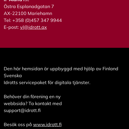
i
Östra Esplanadgatan 7
s
AX-22100 Mariehamn
a
a
Tel: +358 (0)457 347 9944
l
E-post:
vl@idrott.ax
l
a
A
c
c
Den här hemsidan är uppbyggd med hjälp av Finland
e
p
Svenska
t
Idrotts servicepaket för digitala tjänster.
e
r
a
Behöver din förening en ny
a
webbsida? Ta kontakt med
l
l
support@idrott.fi
a
c
Besök oss på
www.idrott.fi
o