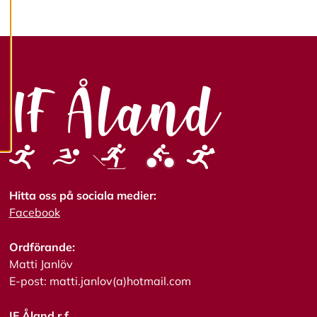
mer om våra
cookies.
R
e
d
i
g
e
r
a
c
o
Hitta oss på sociala medier:
o
k
Facebook
i
e
s
Ordförande:
Matti Janlöv
E-post: matti.janlov(a)hotmail.com
A
v
v
IF Åland r.f.