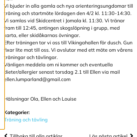
a
Vi bjuder in alla gamla och nya orienteringsungdomar till
c
träning och startmöte lördagen den 4/2 kl. 11:30-14:30.
o
Vi samlas vid Skidcentret i Jomala kl. 11:30. Vi tränar
o
k
fram till 12:45, antingen skogslöpning i grupp, med
i
karta, eller skidåkarnas övningar.
e
Efter träningen tar vi oss till Vikingahallen för dusch. Gun
s
fixar lite mat till oss. Vi avslutar med ett möte om vårens
träningar och tävlingar.
A
Vänligen meddela om ni kommer och eventuella
v
dieter/allergier senast torsdag 2.1 till Ellen via mail
v
i
ellen.lumparland@gmail.com
s
a
a
Hälsningar Ola, Ellen och Louise
l
l
a
Kategorier:
Träning och tävling
A
c
Tillbaka till alla artiklar
Läs nästa artikel