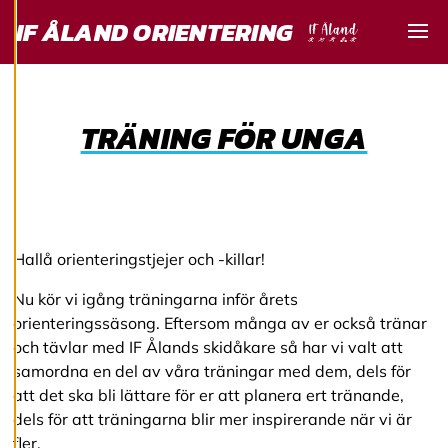
utveckla en ännu
IF ÅLAND ORIENTERING
bättre tjänst och
Visa
tillhandahålla
innehåll som är
intressant för dig.
TRÄNING FÖR UNGA
Du har kontroll över
dina
cookiepreferenser
och kan ändra dem
när som helst. Läs
mer om våra
Hallå orienteringstjejer och -killar!
cookies.
Nu kör vi igång träningarna inför årets
orienteringssäsong. Eftersom många av er också tränar
R
och tävlar med IF Ålands skidåkare så har vi valt att
e
samordna en del av våra träningar med dem, dels för
d
i
att det ska bli lättare för er att planera ert tränande,
g
dels för att träningarna blir mer inspirerande när vi är
e
fler.
r