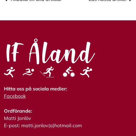
c
e
p
t
e
r
a
a
l
l
a
c
o
o
k
i
Hitta oss på sociala medier:
e
Facebook
s
Ordförande:
Matti Janlöv
E-post: matti.janlov(a)hotmail.com